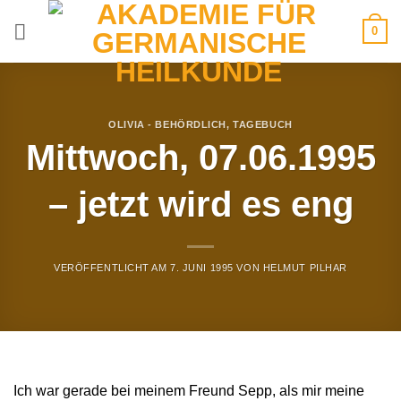
Zum
0
Inhalt
springen
OLIVIA - BEHÖRDLICH
,
TAGEBUCH
Mittwoch, 07.06.1995
– jetzt wird es eng
VERÖFFENTLICHT AM
7. JUNI 1995
VON
HELMUT PILHAR
Ich war gerade bei meinem Freund Sepp, als mir meine