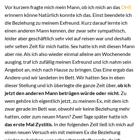
Vor kurzem fragte mich mein Mann, ob ich mich an das
DHS
erinnern könne Natürlich konnte ich das. Einst beendete ich
die Beziehung zu meinem Exfreund. Kurz darauf lernte ich
einen anderen Mann kennen, der zwar sehr sympathisch,
leider aber geschäftlich sehr viel auf reisen war und deshalb
sehr selten Zeit für mich hatte. Sex hatte ich mit diesen Mann
aber nie. Als ich also wieder einmal alleine am Wochenende
ausging, traf ich zufällig meinen Exfreund und ich nahm sein
Angebot an, mich nach Hause zu bringen. Das Eine ergab das
Andere und wir landeten im Bett. Wir hatten Sex in eben
dieser Stellung und ich überlegte die ganze Zeit über,
ob ich
jetzt den anderen Mann betrügen würde oder nicht
. Zu
wem gehöre ich eigentlich jetzt, zu meinem Ex, mit dem ich
zwar gerade im Bett war, obwohl wir keine Beziehung mehr
hatten, oder zum neuen Mann? Zwei Tage später hatte ich
das erste Mal Zystitis
. In der folgenden Zeit ließ ich mich auf
einen neuen Versuch ein mit meinem Ex die Beziehung
wieder zu beleben, was sehr schmerzhaft wurde, da ich