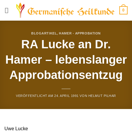
Zum
0
Inhalt
springen
BLOGARTIKEL
,
HAMER - APPROBATION
RA Lucke an Dr.
Hamer – lebenslanger
Approbationsentzug
VERÖFFENTLICHT AM
24. APRIL 1991
VON
HELMUT PILHAR
Uwe Lucke