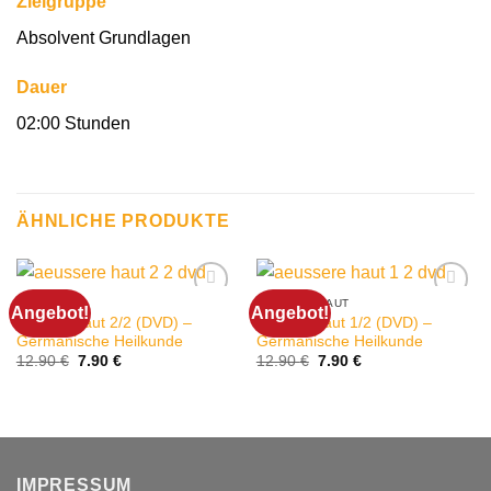
Zielgruppe
Absolvent Grundlagen
Dauer
02:00 Stunden
ÄHNLICHE PRODUKTE
ABSENCE
ÄUSSERE HAUT
Angebot!
Angebot!
Äußere Haut 2/2 (DVD) –
Äußere Haut 1/2 (DVD) –
Germanische Heilkunde
Germanische Heilkunde
Ursprünglicher
Aktueller
Ursprünglicher
Aktueller
12.90
€
7.90
€
12.90
€
7.90
€
Preis
Preis
Preis
Preis
war:
ist:
war:
ist:
12.90 €
7.90 €.
12.90 €
7.90 €.
IMPRESSUM