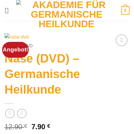
Zum
0
Inhalt
springen
START
/
DVD
Angebot!
Nase (DVD) –
Germanische
Heilkunde
Ursprünglicher
Aktueller
12.90
7.90
€
€
Preis
Preis