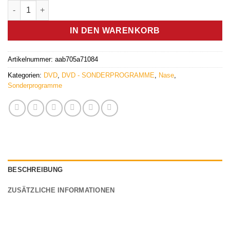
Nase (DVD) - Germanische Heilkunde Menge
war:
ist:
12.90 €
7.90 €.
IN DEN WARENKORB
Artikelnummer:
aab705a71084
Kategorien:
DVD
,
DVD - SONDERPROGRAMME
,
Nase
,
Sonderprogramme
BESCHREIBUNG
ZUSÄTZLICHE INFORMATIONEN