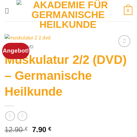
Zum
0
Inhalt
springen
START
/
DVD
Angebot!
Muskulatur 2/2 (DVD)
– Germanische
Heilkunde
Ursprünglicher
Aktueller
12.90
7.90
€
€
Preis
Preis