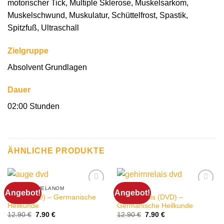
motorischer Tick, Multiple Sklerose, Muskelsarkom,
Muskelschwund, Muskulatur, Schüttelfrost, Spastik,
Spitzfuß, Ultraschall
Zielgruppe
Absolvent Grundlagen
Dauer
02:00 Stunden
ÄHNLICHE PRODUKTE
ADERHAUTMELANOM
ALTHIRN
Angebot!
Angebot!
Auge (DVD) – Germanische
Gehirnrelais (DVD) –
Heilkunde
Germanische Heilkunde
Ursprünglicher
Aktueller
Ursprünglicher
Aktueller
12.90
€
7.90
€
12.90
€
7.90
€
Preis
Preis
Preis
Preis