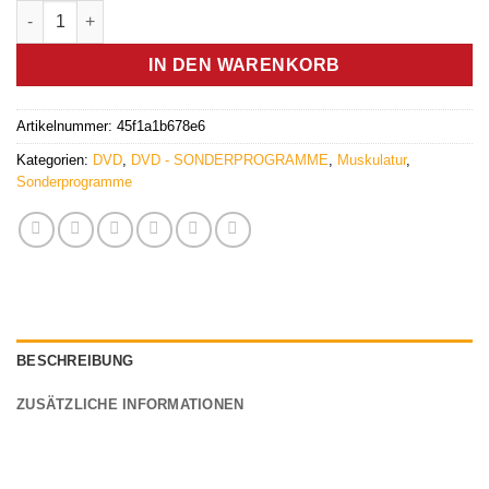
Muskulatur 2/2 (DVD) - Germanische Heilkunde Menge
war:
ist:
12.90 €
7.90 €.
IN DEN WARENKORB
Artikelnummer:
45f1a1b678e6
Kategorien:
DVD
,
DVD - SONDERPROGRAMME
,
Muskulatur
,
Sonderprogramme
BESCHREIBUNG
ZUSÄTZLICHE INFORMATIONEN