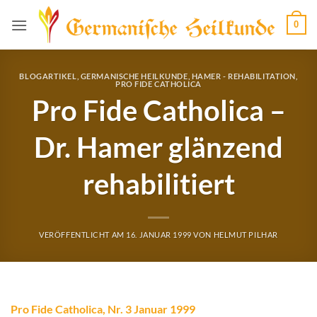
Zum
0
Inhalt
springen
BLOGARTIKEL
,
GERMANISCHE HEILKUNDE
,
HAMER - REHABILITATION
,
PRO FIDE CATHOLICA
Pro Fide Catholica –
Dr. Hamer glänzend
rehabilitiert
VERÖFFENTLICHT AM
16. JANUAR 1999
VON
HELMUT PILHAR
Pro Fide Catholica, Nr. 3 Januar 1999