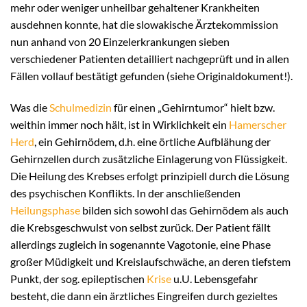
mehr oder weniger unheilbar gehaltener Krankheiten
ausdehnen konnte, hat die slowakische Ärztekommission
nun anhand von 20 Einzelerkrankungen sieben
verschiedener Patienten detailliert nachgeprüft und in allen
Fällen vollauf bestätigt gefunden (siehe Originaldokument!).
Was die
Schulmedizin
für einen „Gehirntumor“ hielt bzw.
weithin immer noch hält, ist in Wirklichkeit ein
Hamerscher
Herd
, ein Gehirnödem, d.h. eine örtliche Aufblähung der
Gehirnzellen durch zusätzliche Einlagerung von Flüssigkeit.
Die Heilung des Krebses erfolgt prinzipiell durch die Lösung
des psychischen Konflikts. In der anschließenden
Heilungsphase
bilden sich sowohl das Gehirnödem als auch
die Krebsgeschwulst von selbst zurück. Der Patient fällt
allerdings zugleich in sogenannte Vagotonie, eine Phase
großer Müdigkeit und Kreislaufschwäche, an deren tiefstem
Punkt, der sog. epileptischen
Krise
u.U. Lebensgefahr
besteht, die dann ein ärztliches Eingreifen durch gezieltes