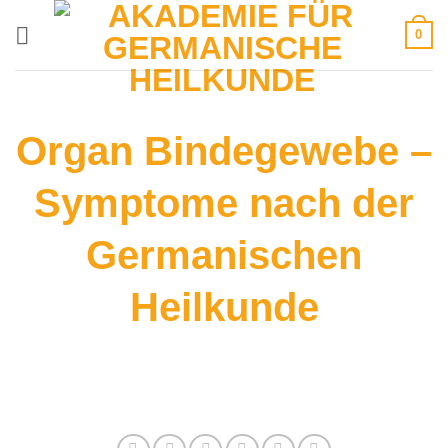
Zum
0
Inhalt
springen
Organ Bindegewebe –
Symptome nach der
Germanischen
Heilkunde
Auf dieser Seite finden Sie alle
Informationen zum Thema: Bindegewebe