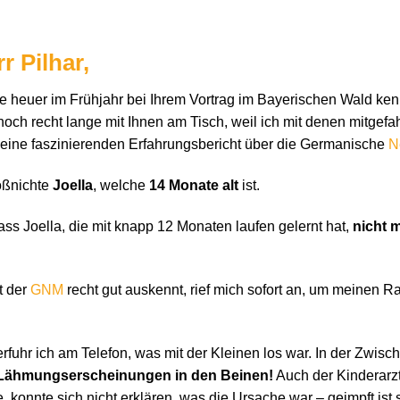
r Pilhar,
e heuer im Frühjahr bei Ihrem Vortrag im Bayerischen Wald ken
ch recht lange mit Ihnen am Tisch, weil ich mit denen mitgefah
meine faszinierenden Erfahrungsbericht über die Germanische
N
oßnichte
Joella
, welche
14 Monate alt
ist.
dass Joella, die mit knapp 12 Monaten laufen gelernt hat,
nicht 
t der
GNM
recht gut auskennt, rief mich sofort an, um meinen R
fuhr ich am Telefon, was mit der Kleinen los war. In der Zwisc
Lähmungserscheinungen in den Beinen!
Auch der Kinderarzt
 konnte sich nicht erklären, was die Ursache war – geimpft ist si