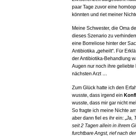
paar Tage zuvor eine homöopa
könnten und riet meiner Nicht
Meine Schwester, die Oma der
dieses Szenario zu verhindern
eine Borreliose hinter der S
Antibiotika „geheilt“. Für Erk
der Antibiotika-Behandlung wa
Augen nur noch ihre geliebte
nächsten Arzt …
Zum Glück hatte ich den Erfah
wusste, dass irgend ein
Konfl
wusste, dass mir gar nicht me
So fragte ich meine Nichte am
aber dann fiel es ihr ein: „
Ja, 
seit 2 Tagen allein in ihrem G
furchtbare Angst, rief nach 