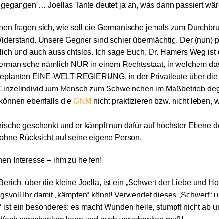
gegangen … Joellas Tante deutet ja an, was dann passiert wär
hen fragen sich, wie soll die Germanische jemals zum Durch
Widerstand. Unsere Gegner sind schier übermächtig. Der (nun) 
hrlich und auch aussichtslos. Ich sage Euch, Dr. Hamers Weg ist
Germanische nämlich NUR in einem Rechtsstaat, in welchem das
geplanten EINE-WELT-REGIERUNG, in der Privatleute über di
Einzelindividuum Mensch zum Schweinchen im Maßbetrieb degr
können ebenfalls die
GNM
nicht praktizieren bzw. nicht leben,
sche geschenkt und er kämpft nun dafür auf höchster Ebene der
 ohne Rücksicht auf seine eigene Person.
nen Interesse – ihm zu helfen!
richt über die kleine Joella, ist ein „Schwert der Liebe und Hoff
kungsvoll Ihr damit „kämpfen“ könnt! Verwendet dieses „Schwert“ 
st ein besonderes: es macht Wunden heile, stumpft nicht ab un