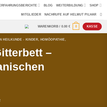
ERFAHRUNGSBERICHTE
BLOG
WEITERBILDUNG
SHOP
MITGLIEDER
NACHRUFE AUF HELMUT PILHAR
0
WARENKORB /
0.00
€
KASSE
 HEILKUNDE - KINDER
,
HOMÖOPATHIE
,
tterbett –
anischen
R