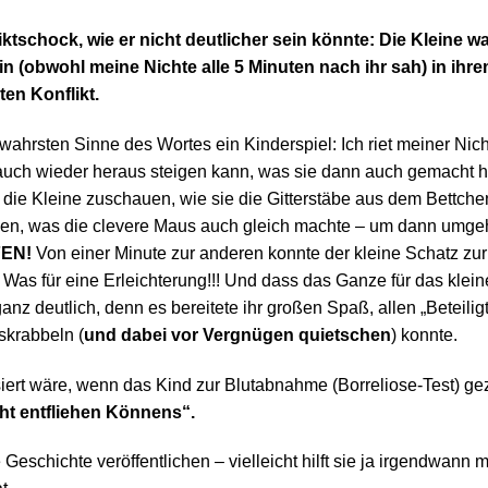
iktschock, wie er nicht deutlicher sein könnte: Die Kleine w
 (obwohl meine Nichte alle 5 Minuten nach ihr sah) in ihr
ten Konflikt.
wahrsten Sinne des Wortes ein Kinderspiel: Ich riet meiner Nic
ch wieder heraus steigen kann, was sie dann auch gemacht hat.
 die Kleine zuschauen, wie sie die Gitterstäbe aus dem Bettchen
echen, was die clevere Maus auch gleich machte – um dann umg
EN!
Von einer Minute zur anderen konnte der kleine Schatz z
as für eine Erleichterung!!! Und dass das Ganze für das klei
ganz deutlich, denn es bereitete ihr großen Spaß, allen „Beteilig
skrabbeln (
und dabei vor Vergnügen quietschen
) konnte.
iert wäre, wenn das Kind zur Blutabnahme (Borreliose-Test) 
cht entfliehen Könnens“.
 Geschichte veröffentlichen – vielleicht hilft sie ja irgendwann