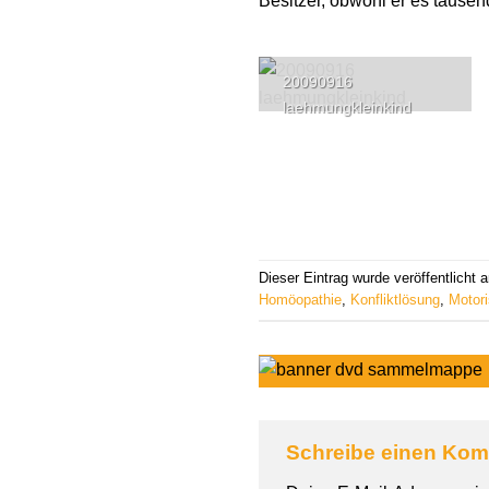
Besitzer, obwohl er es taus
20090916
laehmungkleinkind
Dieser Eintrag wurde veröffentlicht
Homöopathie
,
Konfliktlösung
,
Motor
Schreibe einen Ko