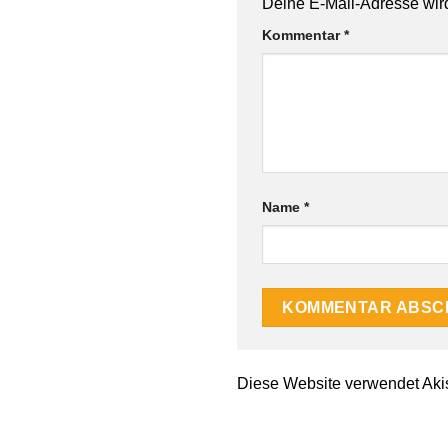
Alternative:
Deine E-Mail-Adresse wird 
Kommentar
*
Name
*
Diese Website verwendet Aki