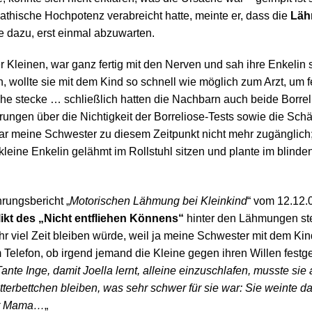
thische Hochpotenz verabreicht hatte, meinte er, dass die
Läh
e dazu, erst einmal abzuwarten.
 Kleinen, war ganz fertig mit den Nerven und sah ihre Enkelin 
, wollte sie mit dem Kind so schnell wie möglich zum Arzt, um fe
ache stecke … schließlich hatten die Nachbarn auch beide Borre
lärungen über die Nichtigkeit der Borreliose-Tests sowie die Schä
r meine Schwester zu diesem Zeitpunkt nicht mehr zugänglich; 
 kleine Enkelin gelähmt im Rollstuhl sitzen und plante im blin
rungsbericht „
Motorischen Lähmung bei Kleinkind
“ vom 12.12.
ikt des „Nicht entfliehen Könnens“
hinter den Lähmungen st
hr viel Zeit bleiben würde, weil ja meine Schwester mit dem K
 Telefon, ob irgend jemand die Kleine gegen ihren Willen festg
Tante Inge, damit Joella lernt, alleine einzuschlafen, musste sie
itterbettchen bleiben, was sehr schwer für sie war: Sie weinte d
der Mama…
„