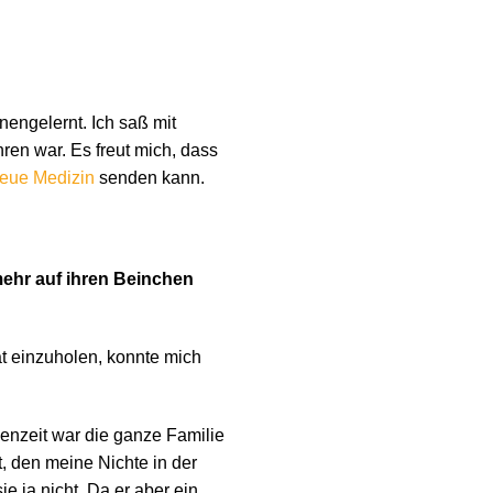
nengelernt. Ich saß mit
ren war. Es freut mich, dass
eue Medizin
senden kann.
mehr auf ihren Beinchen
at einzuholen, konnte mich
henzeit war die ganze Familie
, den meine Nichte in der
e ja nicht. Da er aber ein