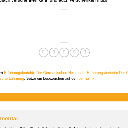
endfach verschenken kann und auch verschenken muß!
 am
Erfahrungsberichte Der Germanischen Heilkunde
,
Erfahrungsberichte Der 
ische Lähmung
. Setze ein Lesezeichen auf den
permalink
.
mmentar