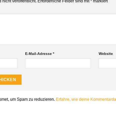
nicht veröffentlicht.
Erforderliche Felder sind mit
*
markiert
E-Mail-Adresse
*
Website
smet, um Spam zu reduzieren.
Erfahre, wie deine Kommentardat