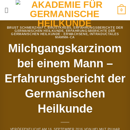
Zum
0
Inhalt
springen
BRUST SCHMERZHAFT
,
BRUSTKREBS
,
ERFAHRUNGSBERICHTE DER
GERMANISCHEN HEILKUNDE
,
ERFAHRUNGSBERICHTE DER
GERMANISCHEN HEILKUNDE - ERWACHSENE
,
INTRADUCTALES
MAMMA-CA
Milchgangskarzinom
bei einem Mann –
Erfahrungsbericht der
Germanischen
Heilkunde
VERÖFFENTLICHT AM
16. SEPTEMBER 2016
VON
HELMUT PILHAR