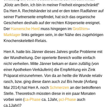
„Klotz am Bein, ich bin in meiner Freiheit eingeschränkt!“
Da Herr A. Rechtshänder ist und er den toten Radfahrer auf
seiner Partnerseite empfindet, hat sich das organische
Geschehen deshalb auf der rechten Körperseite ereignet.
Der
Hamersche Herd
muss hingegen im
Großhirn
–
Marklager
links gelegen sein, in der Nähe des zugehörigen
Knochenskeletteil-Relais.
Herr A. hatte bis Jänner dieses Jahres große Probleme mit
der Wundheilung. Der operierte Bereich wollte einfach
nicht verheilen. Mitte Jänner bekam er dann zufällig (von
einer Apotheken-Verkäuferin) die Empfehlung ein Zink
Präparat einzunehmen. Von da an heilte die Wunde relativ
rasch, bzw. ging diese dann auch zu! Bis heute (Anfang
Mai 2014) hat Herr A. noch
Schmerzen
an der betroffenen
Stelle. Theoretisch müssten diese in ein paar Monaten
vorbei sein (
ca-Phase
ca. 1Jahr,
pcl-Phase
auch
ca.1Jahr)?