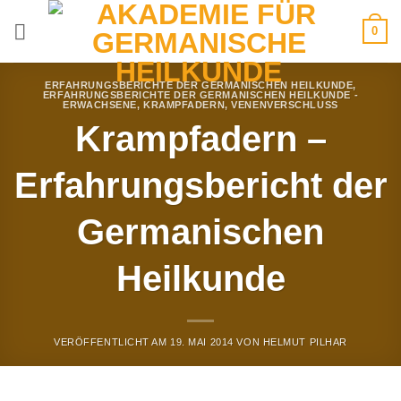
Zum
0
Inhalt
springen
ERFAHRUNGSBERICHTE DER GERMANISCHEN HEILKUNDE
,
ERFAHRUNGSBERICHTE DER GERMANISCHEN HEILKUNDE -
ERWACHSENE
,
KRAMPFADERN
,
VENENVERSCHLUSS
Krampfadern –
Erfahrungsbericht der
Germanischen
Heilkunde
VERÖFFENTLICHT AM
19. MAI 2014
VON
HELMUT PILHAR