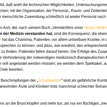
Bild, daß wohl die technischen Möglichkeiten, Untersuchungsme
hen; mit der Organisation, der Personal-, Raum- und Zeiteintei
ür menschliche Zuwendung schließlich ist weder Personal noch Z
ein Arzt, der, nach seinem Buch „
Vermächtnis einer
Neuen Mediz
n der Medizin verstanden hat
, sind die Konsequenz, die eben
r
hat das Charisma, Patienten, vor allem unheilbare Kranke, i
nsprechen zu können, und dazu, wie erwähnt, den entsprechen
“ zu finden. Patienten fallen darauf herein. Die Erfolge des Zus
lge Verhinderung der notwendigen medizinisch-therapeutischen
 voll angelastet werden müssen; sie werden dem Spektakel, a
Ende bereiten.
Beschimpfungen der „
Schulmedizin
“ sind als gefährliche Kom
re gewohnten Ärzte und Kliniken trotz manchmal schlechter Beha
 uns an die Brust klopfen und mehr tun, als nur ein flüchtiges „
me