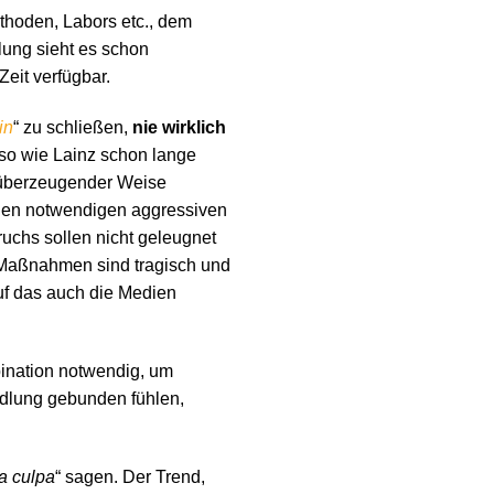
thoden, Labors etc., dem
lung sieht es schon
eit verfügbar.
in
“ zu schließen,
nie wirklich
so wie Lainz schon lange
n überzeugender Weise
den notwendigen aggressiven
pruchs sollen nicht geleugnet
 Maßnahmen sind tragisch und
uf das auch die Medien
bination notwendig, um
ndlung gebunden fühlen,
a culpa
“ sagen. Der Trend,