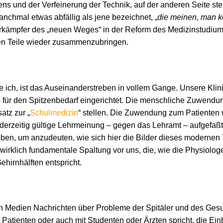
ens und der Verfeinerung der Technik, auf der anderen Seite ste
hmal etwas abfällig als jene bezeichnet, „
die meinen, man k
orkämpfer des „neuen Weges“ in der Reform des Medizinstudium
en Teile wieder zusammenzubringen.
te ich, ist das Auseinanderstreben in vollem Gange. Unsere Klin
s für den Spitzenbedarf eingerichtet. Die menschliche Zuwendu
atz zur „
Schulmedizin
“ stellen. Die Zuwendung zum Patienten 
 derzeitig gültige Lehrmeinung – gegen das Lehramt – aufgefaß
en, um anzudeuten, wie sich hier die Bilder dieses modernen 
wirklich fundamentale Spaltung vor uns, die, wie die Physiolog
ehirnhälften entspricht.
 den Medien Nachrichten über Probleme der Spitäler und des Ges
 Patienten oder auch mit Studenten oder Ärzten spricht, die Einb