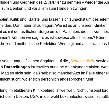
erlingen und Gegnern des „
Systems
“ zu nehmen – wieder die Ähn
llte zum Denken und vor allem zum Handeln zwingen.
mpfen. Kritik und Klarstellung lassen sich zunächst um des erler
eiden. Dann aber ist zu fragen: Wie ist es an unseren Kliniken
t es mit der ärztlichen Sorge um die Patienten, die mit Kummer
ommen? Können wir sagen, es ist sowieso alles bestens? Können 
chnik und methodische Perfektion Wert legt und alles, was das
 seine unqualifizierten Angriffen auf die „
Schulmedizin
“ sowie 
en Darstellungen
ist letztlich nur eine Ablenkungsreaktion, wenn
Mag es nicht sein, daß selbst so mancher Arzt im Falle einer 
lucht sucht, wo er sich persönlich angesprochen fühlt?
g im etablierten Klinikbetrieb ist weltweit! Nicht umsonst for
hool in Boston, USA, in der wohl bekanntesten wissenschaftlich
: