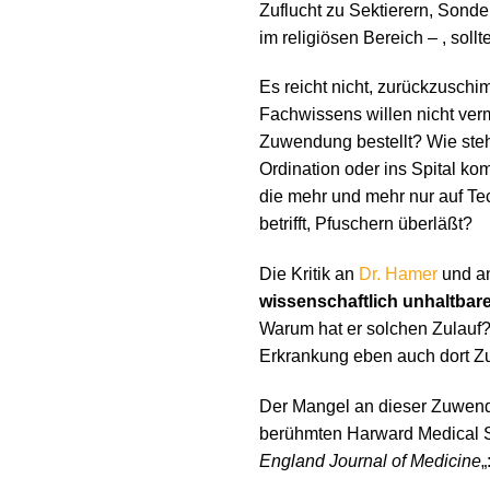
Zuflucht zu Sektierern, Sond
im religiösen Bereich – , so
Es reicht nicht, zurückzuschi
Fachwissens willen nicht verm
Zuwendung bestellt? Wie steh
Ordination oder ins Spital k
die mehr und mehr nur auf Te
betrifft, Pfuschern überläßt?
Die Kritik an
Dr. Hamer
und an
wissenschaftlich unhaltbar
Warum hat er solchen Zulauf? 
Erkrankung eben auch dort Zuf
Der Mangel an dieser Zuwendun
berühmten Harward Medical Sc
England Journal of Medicine
„