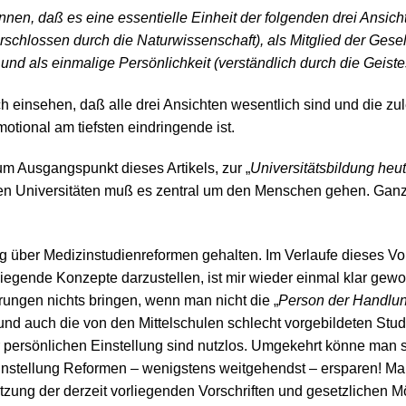
nnen, daß es eine essentielle Einheit der folgenden drei Ansich
schlossen durch die Naturwissenschaft), als Mitglied der Gesel
und als einmalige Persönlichkeit (verständlich durch die Geiste
h einsehen, daß alle drei Ansichten wesentlich sind und die z
otional am tiefsten eindringende ist.
 Ausgangspunkt dieses Artikels, zur „
Universitätsbildung he
en Universitäten muß es zentral um den Menschen gehen. Ganz
ag über Medizinstudienreformen gehalten. Im Verlaufe dieses Vor
liegende Konzepte darzustellen, ist mir wieder einmal klar ge
ungen nichts bringen, wenn man nicht die „
Person der Handlu
und auch die von den Mittelschulen schlecht vorgebildeten Stu
persönlichen Einstellung sind nutzlos. Umgekehrt könne man s
instellung Reformen – wenigstens weitgehendst – ersparen! M
ung der derzeit vorliegenden Vorschriften und gesetzlichen Mö