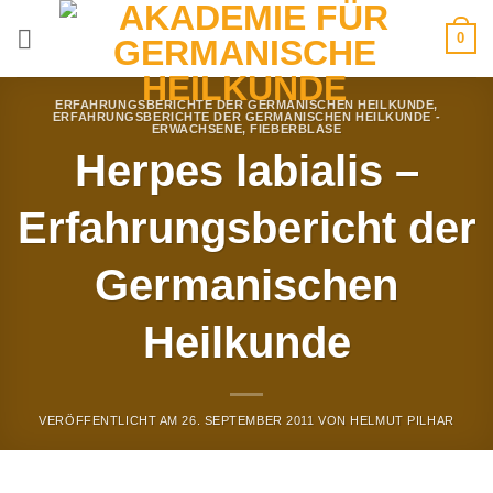
Zum
0
Inhalt
springen
ERFAHRUNGSBERICHTE DER GERMANISCHEN HEILKUNDE
,
ERFAHRUNGSBERICHTE DER GERMANISCHEN HEILKUNDE -
ERWACHSENE
,
FIEBERBLASE
Herpes labialis –
Erfahrungsbericht der
Germanischen
Heilkunde
VERÖFFENTLICHT AM
26. SEPTEMBER 2011
VON
HELMUT PILHAR