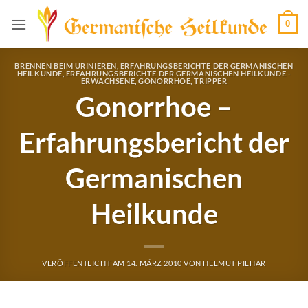
Zum
0
Inhalt
springen
BRENNEN BEIM URINIEREN
,
ERFAHRUNGSBERICHTE DER GERMANISCHEN
HEILKUNDE
,
ERFAHRUNGSBERICHTE DER GERMANISCHEN HEILKUNDE -
ERWACHSENE
,
GONORRHOE
,
TRIPPER
Gonorrhoe –
Erfahrungsbericht der
Germanischen
Heilkunde
VERÖFFENTLICHT AM
14. MÄRZ 2010
VON
HELMUT PILHAR