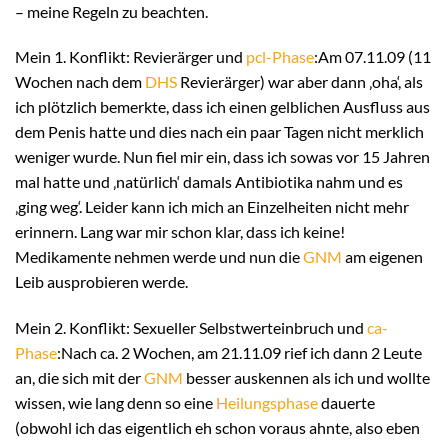
– meine Regeln zu beachten.
Mein 1. Konflikt: Revierärger und
pcl-Phase
:Am 07.11.09 (11
Wochen nach dem
DHS
Revierärger) war aber dann ‚oha‘, als
ich plötzlich bemerkte, dass ich einen gelblichen Ausfluss aus
dem Penis hatte und dies nach ein paar Tagen nicht merklich
weniger wurde. Nun fiel mir ein, dass ich sowas vor 15 Jahren
mal hatte und ‚natürlich‘ damals Antibiotika nahm und es
‚ging weg‘. Leider kann ich mich an Einzelheiten nicht mehr
erinnern. Lang war mir schon klar, dass ich keine!
Medikamente nehmen werde und nun die
GNM
am eigenen
Leib ausprobieren werde.
Mein 2. Konflikt: Sexueller Selbstwerteinbruch und
ca-
Phase
:Nach ca. 2 Wochen, am 21.11.09 rief ich dann 2 Leute
an, die sich mit der
GNM
besser auskennen als ich und wollte
wissen, wie lang denn so eine
Heilungsphase
dauerte
(obwohl ich das eigentlich eh schon voraus ahnte, also eben