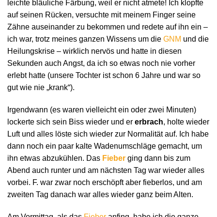
leichte bläuliche Färbung, weil er nicht atmete! Ich klopfte
auf seinen Rücken, versuchte mit meinem Finger seine
Zähne auseinander zu bekommen und redete auf ihn ein –
ich war, trotz meines ganzen Wissens um die
GNM
und die
Heilungskrise – wirklich nervös und hatte in diesen
Sekunden auch Angst, da ich so etwas noch nie vorher
erlebt hatte (unsere Tochter ist schon 6 Jahre und war so
gut wie nie „krank“).
Irgendwann (es waren vielleicht ein oder zwei Minuten)
lockerte sich sein Biss wieder und er
erbrach
, holte wieder
Luft und alles löste sich wieder zur Normalität auf. Ich habe
dann noch ein paar kalte Wadenumschläge gemacht, um
ihn etwas abzukühlen. Das
Fieber
ging dann bis zum
Abend auch runter und am nächsten Tag war wieder alles
vorbei. F. war zwar noch erschöpft aber fieberlos, und am
zweiten Tag danach war alles wieder ganz beim Alten.
Am Vormittag, als das
Fieber
anfing, habe ich die ganze