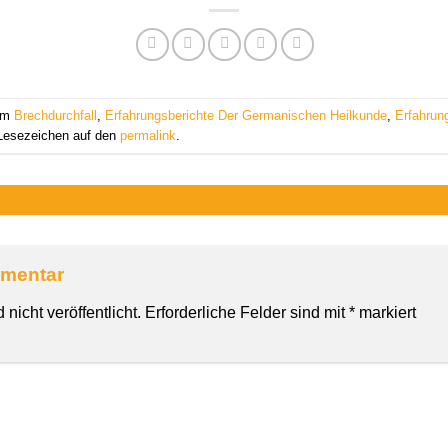
 am
Brechdurchfall
,
Erfahrungsberichte Der Germanischen Heilkunde
,
Erfahrun
 Lesezeichen auf den
permalink
.
mmentar
nicht veröffentlicht.
Erforderliche Felder sind mit
*
markiert