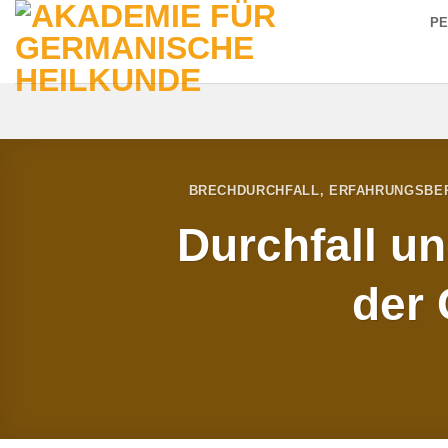
Zum
P
Inhalt
springen
BRECHDURCHFALL
,
ERFAHRUNGSBER
Durchfall u
der