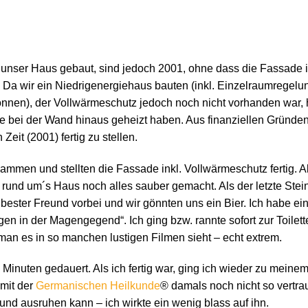
unser Haus gebaut, sind jedoch 2001, ohne dass die Fassade 
n. Da wir ein Niedrigenergiehaus bauten (inkl. Einzelraumregelu
können), der Vollwärmeschutz jedoch noch nicht vorhanden war, ha
ie bei der Wand hinaus geheizt haben. Aus finanziellen Gründen
eit (2001) fertig zu stellen.
sammen und stellten die Fassade inkl. Vollwärmeschutz fertig. 
 rund um´s Haus noch alles sauber gemacht. Als der letzte Stei
 bester Freund vorbei und wir gönnten uns ein Bier. Ich habe e
gen in der Magengegend“. Ich ging bzw. rannte sofort zur Toilett
 man es in so manchen lustigen Filmen sieht – echt extrem.
Minuten gedauert. Als ich fertig war, ging ich wieder zu meine
 mit der
Germanischen Heilkunde
® damals noch nicht so vertrau
und ausruhen kann – ich wirkte ein wenig blass auf ihn.