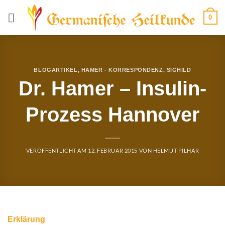
Zum
0
Inhalt
springen
BLOGARTIKEL
,
HAMER - KORRESPONDENZ
,
SIGHILD
Dr. Hamer – Insulin-
Prozess Hannover
VERÖFFENTLICHT AM
12. FEBRUAR 2015
VON
HELMUT PILHAR
Erklärung