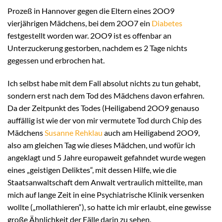
Prozeß in Hannover gegen die Eltern eines 2OO9
vierjährigen Mädchens, bei dem 2OO7 ein
Diabetes
festgestellt worden war. 2OO9 ist es offenbar an
Unterzuckerung gestorben, nachdem es 2 Tage nichts
gegessen und erbrochen hat.
Ich selbst habe mit dem Fall absolut nichts zu tun gehabt,
sondern erst nach dem Tod des Mädchens davon erfahren.
Da der Zeitpunkt des Todes (Heiligabend 2OO9 genauso
auffällig ist wie der von mir vermutete Tod durch Chip des
Mädchens
Susanne Rehklau
auch am Heiligabend 2OO9,
also am gleichen Tag wie dieses Mädchen, und wofür ich
angeklagt und 5 Jahre europaweit gefahndet wurde wegen
eines „geistigen Deliktes“, mit dessen Hilfe, wie die
Staatsanwaltschaft dem Anwalt vertraulich mitteilte, man
mich auf lange Zeit in eine Psychiatrische Klinik versenken
wollte („mollathieren“), so hatte ich mir erlaubt, eine gewisse
große Ähnlichkeit der Fälle darin zu sehen.