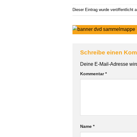
Dieser Eintrag wurde veröffentlicht
Schreibe einen Ko
Alternative:
Deine E-Mail-Adresse wird 
Kommentar
*
Name
*