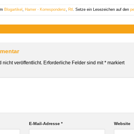
 am
Blogartikel
,
Hamer - Korrespondenz
,
Rtl
. Setze ein Lesezeichen auf den
pe
mmentar
nicht veröffentlicht.
Erforderliche Felder sind mit
*
markiert
E-Mail-Adresse
*
Website