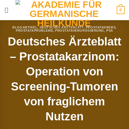
Zum
0
Inhalt
springen
BLOGARTIKEL
,
DEUTSCHES ÄRZTEBLATT
,
PROSTATAKREBS
,
PROSTATAPROBLEME
,
PROSTATAVERGRÖSSERUNG
,
PSA
Deutsches Ärzteblatt
– Prostatakarzinom:
Operation von
Screening-Tumoren
von fraglichem
Nutzen