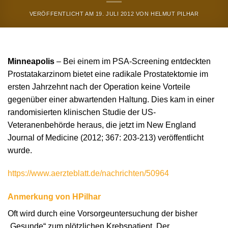
VERÖFFENTLICHT AM
19. JULI 2012
VON
HELMUT PILHAR
Minneapolis
– Bei einem im PSA-Screening entdeckten
Prostatakarzinom bietet eine radikale Prostatektomie im
ersten Jahrzehnt nach der Operation keine Vorteile
gegenüber einer abwartenden Haltung. Dies kam in einer
randomisierten klinischen Studie der US-
Veteranenbehörde heraus, die jetzt im New England
Journal of Medicine (2012; 367: 203-213) veröffentlicht
wurde.
https://www.aerzteblatt.de/nachrichten/50964
Anmerkung von HPilhar
Oft wird durch eine Vorsorgeuntersuchung der bisher
„Gesunde“ zum plötzlichen Krebspatient. Der