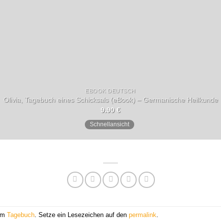
EBOOK DEUTSCH
Olivia, Tagebuch eines Schicksals (eBook) – Germanische Heilkunde
9.90
€
Schnellansicht
 am
Tagebuch
. Setze ein Lesezeichen auf den
permalink
.