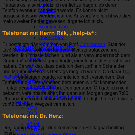
Papadakis, als mir plötzlich einfiel zu fragen, ob deren
Länder
Telefon eventuell abgehört werde. Es könne nicht
Medien
ausgeschlossen werden, war die Antwort. Vielleicht war dies
Personen
mein zweiter Fehler gewesen, ärgerte ich mich.
Politik
Schulmedizin
Tiere
Telefonat mit Herrn Rilk, „help-tv“:
Unterschied
Zukunft
Er bestätigte das Kommen von Prof.
Jürgenssen
. Statt der
ERFAHRUNGSBERICHTE
Live-Sendung solle ein längerer Beitrag aufgezeichnet
Erwachsene
werden. Ich musste lachen, und als er verwundert nach dem
Kinder
Grund meiner Belustigung fragte, meinte ich, dies geahnt zu
Tiere
haben. Es war klar, dass dadurch dem „orf“ ein Schneiden
Pflanzen
und Manipulieren des Beitrags möglich wurde. Ob darauf
Dr.
BLOG
Hamer
einsteigen würde, konnte ich nicht versichern. Den
WEITERBILDUNG
Termin für die Dreharbeiten beraumten wir für kommenden
Studienkreise
Freitag gegen 11:00 Uhr an. Den genauen Ort gab ich nicht
Bonus-Webinare
bekannt, vereinbarte aber, ihn dann am Morgen gegen 7:00
von mir zertifizierte Lehrer
Uhr anzurufen und bekannt zu geben. Lediglich den Umkreis
SHOP
von 2 Stunden Wegzeit verriet ich.
VOD
DVD
Telefonat mit Dr. Herz:
MP3
eBook
Der Termin wurde für den kommenden Freitagnachmittag
MITGLIEDER
fixiert.