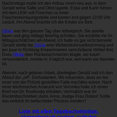
Nachmittags malte ich den Anbau innen neu aus, in dem
Gerald seine Säfte und Obst lagerte. Erika und Karin fuhren
mit dem LKW voll Flaschen zu einer
Flaschenreinigungsstelle und kamen erst gegen 22:00 Uhr
zurück. Am Abend brachte ich die Kinder ins Bett.
Olivia
war den ganzen Tag über lethargisch. Sie spielte
kaum und ging mittags feiwillig schlafen. Sie erzählte mir ihr
Mittagsschläfchen am Abend, ich hatte es gar nicht bemerkt.
Gerald stellte bei
Olivia
eine Wirbelsäulenverkrümmung und
ein paar in Richtung Körperinneren verschobene Wirbel fest.
Dass
Olivia
über Rückenschmerzen klagte, sei kaum
verwunderlich, meinte er. Fraglich war, seit wann sie darunter
litt.
Abends, nach getaner Arbeit, überlegten Gerald und ich den
Ablauf der „orf“- Dreharbeiten. Wir erkannten, dass wir bei
einer von der Polizei gestellten Falle machtlos wären. Nach
einer telefonischen Auskunft von Veronika hatte ich einen
Brief von Dr. Rostovsky erhalten. Vermutlich war ihr
Rücktrittsschrieben darin. Arme, mutige Frau Doktor! Sollte
das wirklich ihr befürchteter Prozess werden?
Liste mit allen Tagebucheinträge,
chronologisch sortiert, aufrufen