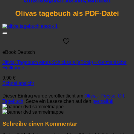
Olivas tagebuch als PDF-Datei
eBook Deutsch
Olivia, Tagebuch eines Schicksals (eBook) – Germanische
Heilkunde
9.90
€
Schnellansicht
Dieser Eintrag wurde veröffentlicht am
Olivia - Presse
,
Orf
,
Tagebuch
. Setze ein Lesezeichen auf den
permalink
.
Schreibe einen Kommentar