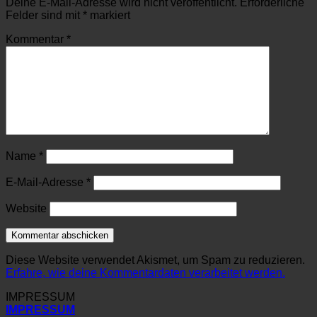
Deine E-Mail-Adresse wird nicht veröffentlicht.
Erforderliche
Felder sind mit
*
markiert
Kommentar
*
Name
*
E-Mail-Adresse
*
Website
Diese Website verwendet Akismet, um Spam zu reduzieren.
Erfahre, wie deine Kommentardaten verarbeitet werden.
IMPRESSUM
IMPRESSUM