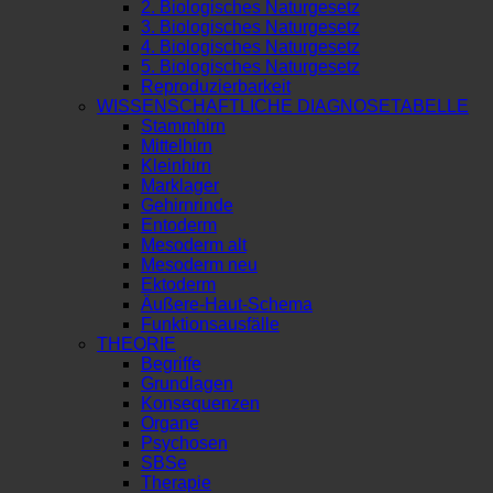
2. Biologisches Naturgesetz
3. Biologisches Naturgesetz
4. Biologisches Naturgesetz
5. Biologisches Naturgesetz
Reproduzierbarkeit
WISSENSCHAFTLICHE DIAGNOSETABELLE
Stammhirn
Mittelhirn
Kleinhirn
Marklager
Gehirnrinde
Entoderm
Mesoderm alt
Mesoderm neu
Ektoderm
Äußere-Haut-Schema
Funktionsausfälle
THEORIE
Begriffe
Grundlagen
Konsequenzen
Organe
Psychosen
SBSe
Therapie