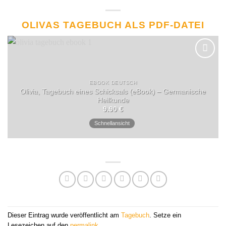
OLIVAS TAGEBUCH ALS PDF-DATEI
EBOOK DEUTSCH
Olivia, Tagebuch eines Schicksals (eBook) – Germanische
Heilkunde
9.90
€
Schnellansicht
Dieser Eintrag wurde veröffentlicht am
Tagebuch
. Setze ein
Lesezeichen auf den
permalink
.