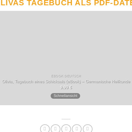
LIVAS TAGEBUCH ALS PDF-DAT
EBOOK DEUTSCH
Olivia, Tagebuch eines Schicksals (eBook) – Germanische Heilkunde
9.90
€
Schnellansicht