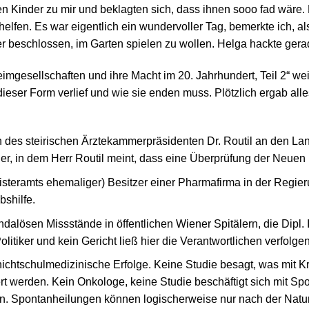
n Kinder zu mir und beklagten sich, dass ihnen sooo fad wäre.
elfen. Es war eigentlich ein wundervoller Tag, bemerkte ich, al
der beschlossen, im Garten spielen zu wollen. Helga hackte gera
mgesellschaften und ihre Macht im 20. Jahrhundert, Teil 2“ weite
eser Form verlief und wie sie enden muss. Plötzlich ergab alle
n des steirischen Ärztekammerpräsidenten Dr. Routil an den 
er, in dem Herr Routil meint, dass eine Überprüfung der Neuen M
inisteramts ehemaliger) Besitzer einer Pharmafirma in der Regier
bshilfe.
alösen Missstände in öffentlichen Wiener Spitälern, die Dipl. I
itiker und kein Gericht ließ hier die Verantwortlichen verfolgen
 nichtschulmedizinische Erfolge. Keine Studie besagt, was mit K
iert werden. Kein Onkologe, keine Studie beschäftigt sich mit S
en. Spontanheilungen können logischerweise nur nach der Natur