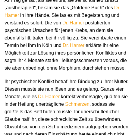
Am Tag genau, als sie erfuhr, sie sei schulmedizinisch
„austherapiert“, bekam sie das „Goldene Buch“ des
Dr.
Hamer
in ihre Hände. Sie las es mit Begeisterung und
verstand es sofort. Die von
Dr. Hamer
postulierten
psychischen Ursachen für jenen Krebs, an dem sie
ebenfalls litt, trafen bei ihr völlig zu. Sie vereinbarte einen
Termin bei ihm in Köln und
Dr. Hamer
erklärte ihr eine
Möglichkeit zur Lösung ihres persönlichen Konfliktes und
sagte ihr 4 Monate starke Heilungsschmerzen voraus, die
sie aber unbedingt, ohne Morphium, durchstehen müsse.
Ihr psychischer Konflikt betraf ihre Bindung zu ihrer Mutter.
Diesen musste sie nun lösen und es gelang. Ganze vier
Monate, wie es
Dr. Hamer
korrekt vorhersagte, quälten sie
in der Heilung unerträgliche
Schmerzen
, sodass sie
großteils das Bett hüten musste. Ihr unerschütterlicher
Glaube half ihr, diese schreckliche Zeit zu überwinden.
Obwohl sie von den Schulmedizinern aufgegeben worden
war und nach deren Einschätzung heute eigentlich nicht