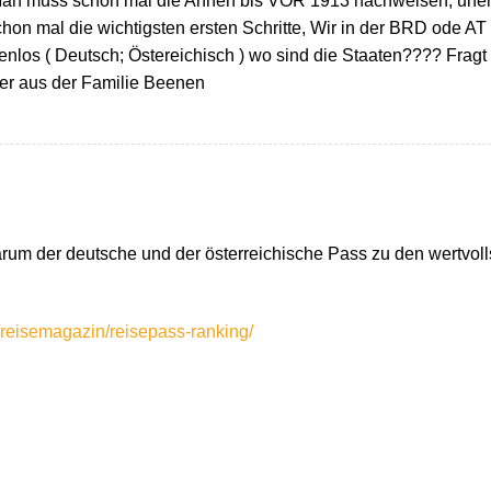
 Man muss schon mal die Ahnen bis VOR 1913 nachweisen, unehe
chon mal die wichtigsten ersten Schritte, Wir in der BRD ode AT
 ( Deutsch; Östereichisch ) wo sind die Staaten???? Fragt 
er aus der Familie Beenen
arum der deutsche und der österreichische Pass zu den wertvol
/reisemagazin/reisepass-ranking/