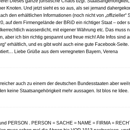
iere! Dieses ganze juristische Chaos bzgl. Staatsangehörigkeit
her Knoten. Und jetzt sieht es so aus, als sei jemand daherge
ch den erhältlichen Informationen (noch nicht von „offizieller“ 
20, auf dem Firmengelände der BRiD ein richtiger Staat – oder 
errechtlich wasserdicht, mit eigener Währung etc. Das muss na
, aber ich bin richtig gespannt und freue mich! Alle Infos sin
 erhältlich, und es gibt wohl auch eine gute Facebook-Seite. 
rantiert… Liebe Grüße aus dem verregneten Bayern, Verena
rreicher auch zu einem der deutschen Bundesstaaten aber weils
den keine Staatsangehörigkeit mehr aussagen. Ist blos ne Idee.
 und PERSON . PERSON = SACHE = NAME = FIRMA = RECHTL