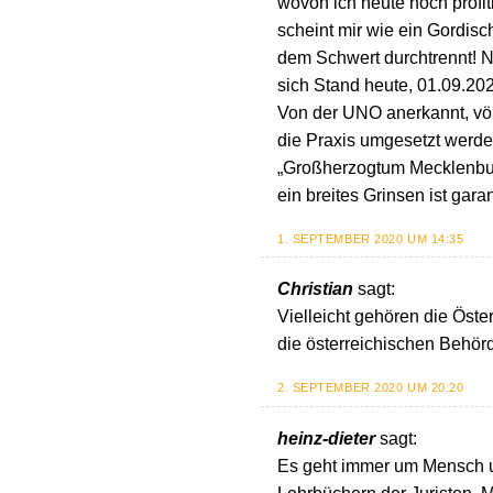
wovon ich heute noch profit
scheint mir wie ein Gordisc
dem Schwert durchtrennt! Na
sich Stand heute, 01.09.20
Von der UNO anerkannt, völk
die Praxis umgesetzt werden
„Großherzogtum Mecklenburg“
ein breites Grinsen ist ga
1. SEPTEMBER 2020 UM 14:35
Christian
sagt:
Vielleicht gehören die Öste
die österreichischen Behör
2. SEPTEMBER 2020 UM 20:20
heinz-dieter
sagt:
Es geht immer um Mensch