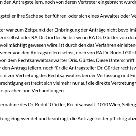
 den Antragstellern, noch von deren Vertreter eingebracht wurden
agsteller ihre Sache selber führen, oder sich eines Anwaltes oder 
eter war zum Zeitpunkt der Einbringung der Anträge nicht bevoll
ern selbst oder RA Dr. Gürtler. Selbst wenn RA Dr. Gürtler von de
vollmächtigt gewesen wäre, ist durch den das Verfahren einleitende
 weder von den Antragstellern selbst, noch von RA Dr. Rudolf Gürtl
von dem Rechtsanwaltsanwärter Dris. Gürtler. Diese Unterschrift
den Antragstellern, noch für die Antragsteller Dr. Gürtler recht
cht zur Vertretung des Rechtsanwaltes bei der Verfassung und E
erechtigung erstreckt sich vielmehr nur auf die direkte Vertretun
Vorsprachen und Verhandlungen.
ernahme des Dr. Rudolf Gürtler, Rechtsanwalt, 1010 Wien, Seilerg
stung eingewendet und beantragt, die Anträge kostenpflichtig ab