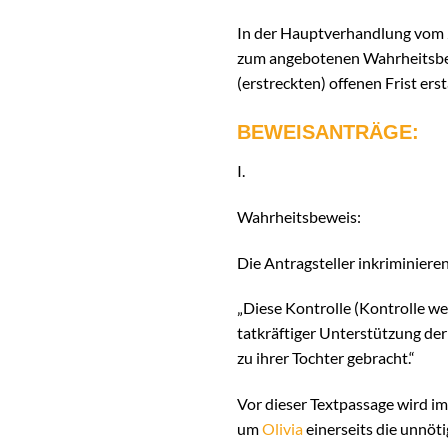
In der Hauptverhandlung vom 2
zum angebotenen Wahrheitsbewe
(erstreckten) offenen Frist er
BEWEISANTRÄGE:
I.
Wahrheitsbeweis:
Die Antragsteller inkriminier
„Diese Kontrolle (Kontrolle w
tatkräftiger Unterstützung der
zu ihrer Tochter gebracht.“
Vor dieser Textpassage wird im
um
Olivia
einerseits die unnöt