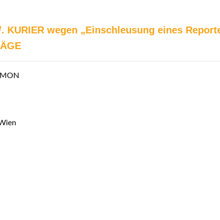
/.
KURIER
wegen „Einschleusung eines Reporte
RÄGE
SIMON
 Wien