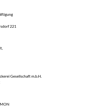
äftigung
rsdorf 221
t,
kerei Gesellschaft m.b.H.
2
SIMON