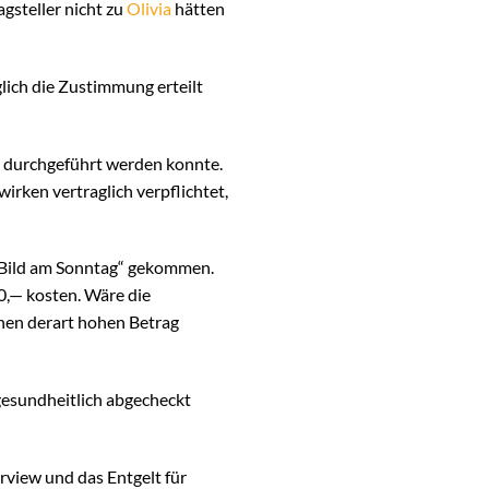
gsteller nicht zu
Olivia
hätten
glich die Zustimmung erteilt
ge durchgeführt werden konnte.
irken vertraglich verpflichtet,
 „Bild am Sonntag“ gekommen.
0,— kosten. Wäre die
inen derart hohen Betrag
 gesundheitlich abgecheckt
rview und das Entgelt für