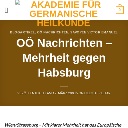
Zum
0
Inhalt
springen
BLOGARTIKEL
,
OÖ NACHRICHTEN
,
SAVOYEN VICTOR EMANUEL
OÖ Nachrichten –
Mehrheit gegen
Habsburg
VERÖFFENTLICHT AM
17. MÄRZ 2000
VON
HELMUT PILHAR
Wien/Strassburg – Mit klarer Mehrheit hat das Europäische