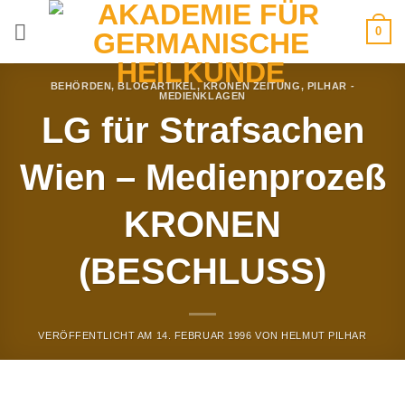
Zum
0
Inhalt
springen
BEHÖRDEN
,
BLOGARTIKEL
,
KRONEN ZEITUNG
,
PILHAR -
MEDIENKLAGEN
LG für Strafsachen
Wien – Medienprozeß
KRONEN
(BESCHLUSS)
VERÖFFENTLICHT AM
14. FEBRUAR 1996
VON
HELMUT PILHAR