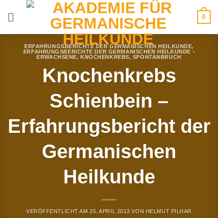
Zum
0
Inhalt
springen
ERFAHRUNGSBERICHTE DER GERMANISCHEN HEILKUNDE
,
ERFAHRUNGSBERICHTE DER GERMANISCHEN HEILKUNDE -
ERWACHSENE
,
KNOCHENKREBS
,
SPONTANBRUCH
Knochenkrebs
Schienbein –
Erfahrungsbericht der
Germanischen
Heilkunde
VERÖFFENTLICHT AM
25. APRIL 2013
VON
HELMUT PILHAR