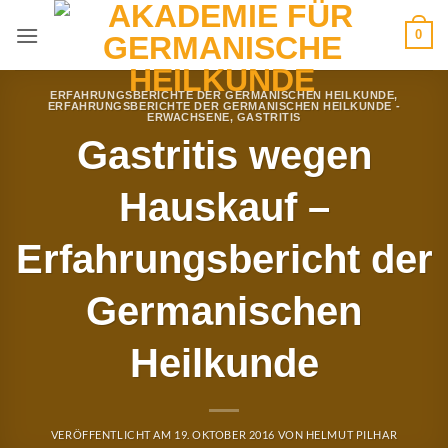
Zum
0
Inhalt
springen
ERFAHRUNGSBERICHTE DER GERMANISCHEN HEILKUNDE
,
ERFAHRUNGSBERICHTE DER GERMANISCHEN HEILKUNDE -
ERWACHSENE
,
GASTRITIS
Gastritis wegen
Hauskauf –
Erfahrungsbericht der
Germanischen
Heilkunde
VERÖFFENTLICHT AM
19. OKTOBER 2016
VON
HELMUT PILHAR