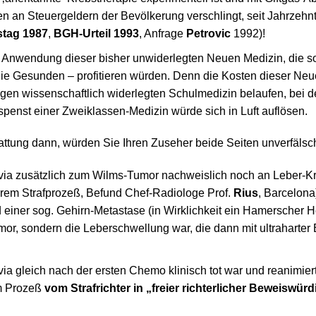
en an Steuergeldern der Bevölkerung verschlingt, seit Jahrzehnt
tag 1987
,
BGH-Urteil 1993
, Anfrage
Petrovic
1992)!
i Anwendung dieser bisher unwiderlegten Neuen Medizin, die 
 die Gesunden – profitieren würden. Denn die Kosten dieser Ne
gen wissenschaftlich widerlegten Schulmedizin belaufen, bei de
penst einer Zweiklassen-Medizin würde sich in Luft auflösen.
tattung dann, würden Sie Ihren Zuseher beide Seiten unverfälsch
via zusätzlich zum Wilms-Tumor nachweislich noch an Leber-Kre
em Strafprozeß, Befund Chef-Radiologe Prof.
Rius
, Barcelona
iner sog. Gehirn-Metastase (in Wirklichkeit ein Hamerscher Herd
or, sondern die Leberschwellung war, die dann mit ultraharter 
ia gleich nach der ersten Chemo klinisch tot war und reanimier
em Prozeß
vom Strafrichter in „freier richterlicher Beweiswür