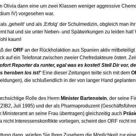
 Olivia dann eine um zwei Klassen weniger aggressive Chemo (
adium IV) vorgesehen war.
als ‚geheilt‘ und als ‚Erfolg‘ der Schulmedizin, obgleich man i
ernt hat und sie unter Neben- und Spätwirkungen zu leiden hat!
Wohl kaum!
aß der
ORF
an der Rückholaktion aus Spanien aktiv mitbeteiligt
ick auf ein Telefonat zwischen zweier Chefredakteure österr. Ze
ofort Reporter da runter, egal was es kostet! Stell Dir vor
 heroben los ist!
“ Eine dieser Zeitungen teilte sich mit dem
O
meldungen), die schlußendlich in der von langer Hand geplan
rchsichtige Rolle des Herrn
Minister Bartenstein
, der seine F
(ZIB2, Juli 1995) und der als Pharmaproduzent (Geschäftsführer
 Ministeramt an seine Frau übertragen) gleichzeitig auch
Präsi
a nicht Interessenskonflikte vorliegen, scheint den ORF nicht in
tattung dann, würden Sie Ihren Zusehern die Möglichkeit zur eig