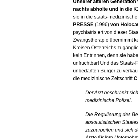
Unserer älteren Generation 
nachts abholte und in die K
sie in die staats-medizinisch
PRESSE
(1996)
von Holoca
psychiatrisiert von dieser St
Zwangstherapie übernimmt kein
Kreisen Österreichs zugängli
kein Entrinnen, denn sie hab
unfruchtbar! Und das Staats-
unbedarften Bürger zu verkauf
die medizinische Zeitschrift
C
Der Arzt beschränkt sich
medizinische Polizei.
Die Regulierung des Be
absolutistischen Staate
zuzuarbeiten und sich da
Ärzte für ihre Unterne