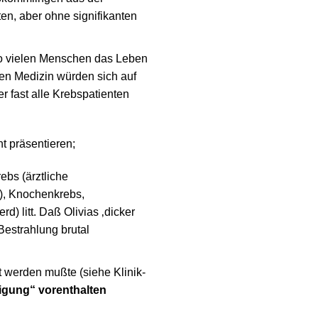
en, aber ohne signifikanten
so vielen Menschen das Leben
uen Medizin würden sich auf
r fast alle Krebspatienten
t präsentieren;
bs (ärztliche
), Knochenkrebs,
) litt. Daß Olivias ‚dicker
Bestrahlung brutal
t werden mußte (siehe Klinik-
digung“ vorenthalten