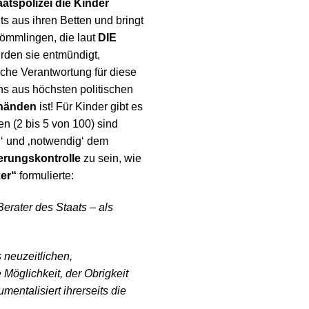
atspolizei die Kinder
ts aus ihren Betten und bringt
kömmlingen, die laut
DIE
erden sie entmündigt,
sche Verantwortung für diese
ns aus höchsten politischen
nhänden
ist! Für Kinder gibt es
n (2 bis 5 von 100) sind
g‘ und ‚notwendig‘ dem
erungskontrolle
zu sein, wie
ker“
formulierte:
Berater des Staats – als
 neuzeitlichen,
Möglichkeit, der Obrigkeit
mentalisiert ihrerseits die