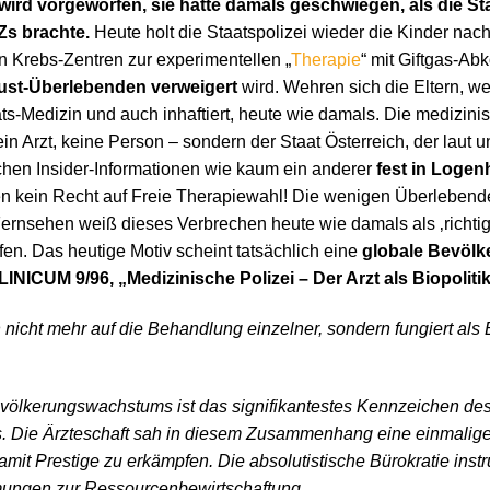
wird vorgeworfen, sie hätte damals geschwiegen, als die Sta
Zs brachte.
Heute holt die Staatspolizei wieder die Kinder nach
en Krebs-Zentren zur experimentellen „
Therapie
“ mit Giftgas-Ab
ust-Überlebenden verweigert
wird. Wehren sich die Eltern, w
aats-Medizin und auch inhaftiert, heute wie damals. Die medizini
 Arzt, keine Person – sondern der Staat Österreich, der laut u
chen Insider-Informationen wie kaum ein anderer
fest in Loge
en kein Recht auf Freie Therapiewahl! Die wenigen Überlebende
Fernsehen weiß dieses Verbrechen heute wie damals als ‚richti
en. Das heutige Motiv scheint tatsächlich eine
globale Bevölk
LINICUM 9/96, „Medizinische Polizei – Der Arzt als Biopoliti
 nicht mehr auf die Behandlung einzelner, sondern fungiert als 
völkerungswachstums ist das signifikantestes Kennzeichen des
s. Die Ärzteschaft sah in diesem Zusammenhang eine einmalige 
mit Prestige zu erkämpfen. Die absolutistische Bürokratie instru
hmungen zur Ressourcenbewirtschaftung.