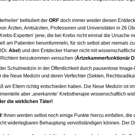
heiler‘ betituliert der
ORF
doch immer wieder diesen Entdeck
von Ärzten, Amtsärzten, Professoren und Universitäten in 26 Ü
‚Krebs-Experten‘ jene, die bei Krebs nicht einmal die Ursache n
l am Patienten herumfummeln, für sich selbst aber niemals zu
DDr.
Abel
) und den Entdecker Hamer nicht mit wissenschaftlic
-Richtern beizukommen versuchen (
Ärtzekammerfunktionär D
der Schulmedizin in der Öffentlichkeit durch pausenlose Image-P
 die Neue Medizin und deren Verfechter (Sekten, Rechtsradikal
 wir Eltern richtig entschieden haben. Die Neue Medizin ist i
rimentelle aber ‚anerkannte‘ Krebstherapie wissenschaftlich wide
er die wirklichen Täter!
d
! Ihnen werden selbst noch einige Punkte hierzu einfallen, die 
cht widerlegbaren Behauptung vervollständigen können. Der ORF