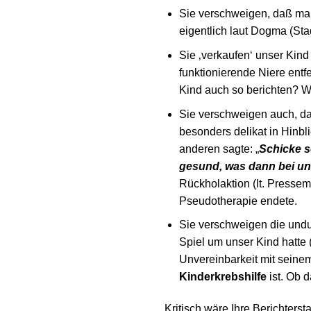
Sie verschweigen, daß man
eigentlich laut Dogma (St
Sie ‚verkaufen‘ unser Kind 
funktionierende Niere entf
Kind auch so berichten? 
Sie verschweigen auch, d
besonders delikat in Hinbl
anderen sagte: „
Schicke s
gesund, was dann bei uns
Rückholaktion (lt. Presse
Pseudotherapie endete.
Sie verschweigen die undu
Spiel um unser Kind hatte 
Unvereinbarkeit mit seinem
Kinderkrebshilfe
ist. Ob d
Kritisch wäre Ihre Berichters