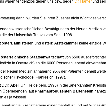
uns waren tendenziös gegen uns bzw. gegen
Dr. Hamer
und sei
rstattung dann, würden Sie Ihren Zuseher nicht Wichtiges ver
enden wissenschaftlichen Bestätigungen der Neuen Medizin vo
h die der Universität Trnava vom Sept. 1998.
t
österr. Ministerien
und
österr. Ärztekammer
keine einzige W
e
österreichische Staatsanwaltschaft
von 6500 ausgeforschte
edizin in Österreich) an die 6000 Personen lebend einvernehm
 der Neuen Medizin annähernd 95% der Patienten geheilt werd
ogischer Psychologe, Frankreich, 1997).
t DDr.
Abel
(Uni Heidelberg, 1995) in der ‚anerkannten‘ Krebst
en Überlebenden laut
Pharmaproduzenten Bartenstein
nahezu
n es ja wissen!
 ‚anerkannte‘ Krebstherapie experimentell ist und mit Giftgas-