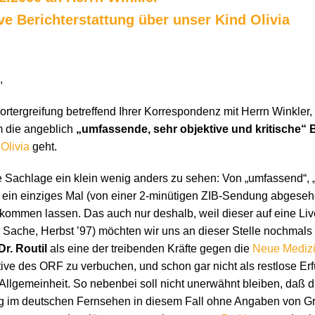
ve Berichterstattung über unser Kind Olivia
,
Wortergreifung betreffend Ihrer Korrespondenz mit Herrn Winkler,
m die angeblich
„umfassende, sehr objektive und kritische“ 
r
Olivia
geht.
Sachlage ein klein wenig anders zu sehen: Von „umfassend“, „ob
ch ein einziges Mal (von einer 2-minütigen ZIB-Sendung abgeseh
t kommen lassen. Das auch nur deshalb, weil dieser auf eine L
 Sache, Herbst ’97) möchten wir uns an dieser Stelle nochmals
r. Routil
als eine der treibenden Kräfte gegen die
Neue Mediz
iative des ORF zu verbuchen, und schon gar nicht als restlose Erfü
Allgemeinheit. So nebenbei soll nicht unerwähnt bleiben, daß 
 im deutschen Fernsehen in diesem Fall ohne Angaben von Grü