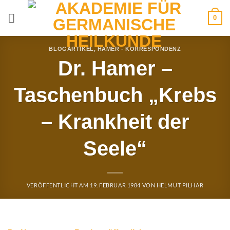
Zum
0
Inhalt
springen
BLOGARTIKEL
,
HAMER - KORRESPONDENZ
Dr. Hamer –
Taschenbuch „Krebs
– Krankheit der
Seele“
VERÖFFENTLICHT AM
19. FEBRUAR 1984
VON
HELMUT PILHAR