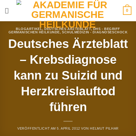
Zum
0
Inhalt
springen
BLOGARTIKEL
,
DEUTSCHES ÄRZTEBLATT
,
DHS - BEGRIFF
GERMANISCHEN HEILKUNDE
,
SCHULMEDIZIN - DIAGNOSESCHOCK
Deutsches Ärzteblatt
– Krebsdiagnose
kann zu Suizid und
Herzkreislauftod
führen
VERÖFFENTLICHT AM
5. APRIL 2012
VON
HELMUT PILHAR