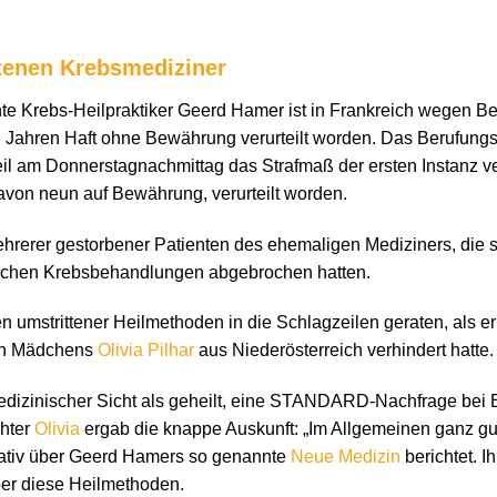
ttenen Krebsmediziner
e Krebs-Heilpraktiker Geerd Hamer ist in Frankreich wegen Bet
 Jahren Haft ohne Bewährung verurteilt worden. Das Berufung
teil am Donnerstagnachmittag das Strafmaß der ersten Instanz v
von neun auf Bewährung, verurteilt worden.
hrerer gestorbener Patienten des ehemaligen Mediziners, die 
schen Krebsbehandlungen abgebrochen hatten.
umstrittener Heilmethoden in die Schlagzeilen geraten, als er
en Mädchens
Olivia Pilhar
aus Niederösterreich verhindert hatte.
medizinischer Sicht als geheilt, eine STANDARD-Nachfrage bei 
chter
Olivia
ergab die knappe Auskunft: „Im Allgemeinen ganz gut.
gativ über Geerd Hamers so genannte
Neue Medizin
berichtet. 
ber diese Heilmethoden.