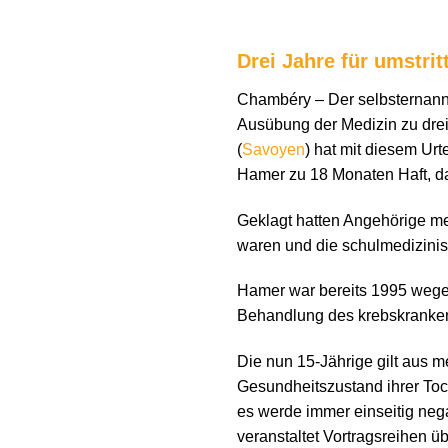
Drei Jahre für umstri
Chambéry – Der selbsternannt
Ausübung der Medizin zu drei
(
Savoyen
) hat mit diesem Ur
Hamer zu 18 Monaten Haft, da
Geklagt hatten Angehörige me
waren und die schulmedizini
Hamer war bereits 1995 wegen 
Behandlung des krebskrank
Die nun 15-Jährige gilt aus 
Gesundheitszustand ihrer To
es werde immer einseitig ne
veranstaltet Vortragsreihen ü