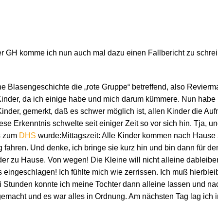
 GH komme ich nun auch mal dazu einen Fallbericht zu schrei
ne Blasengeschichte die „rote Gruppe“ betreffend, also Revierma
Kinder, da ich einige habe und mich darum kümmere. Nun habe 
inder, gemerkt, daß es schwer möglich ist, allen Kinder die Au
iese Erkenntnis schwelte seit einiger Zeit so vor sich hin. Tja
is zum
DHS
wurde:Mittagszeit: Alle Kinder kommen nach Hause
fahren. Und denke, ich bringe sie kurz hin und bin dann für de
 zu Hause. Von wegen! Die Kleine will nicht alleine dableiben,
 eingeschlagen! Ich fühlte mich wie zerrissen. Ich muß hierble
i Stunden konnte ich meine Tochter dann alleine lassen und na
macht und es war alles in Ordnung. Am nächsten Tag lag ich im