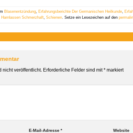
 am
Blasenentzündung
,
Erfahrungsberichte Der Germanischen Heilkunde
,
Erfa
,
Harnlassen Schmerzhaft
,
Schienen
. Setze ein Lesezeichen auf den
permali
mmentar
nicht veröffentlicht.
Erforderliche Felder sind mit
*
markiert
E-Mail-Adresse
*
Website