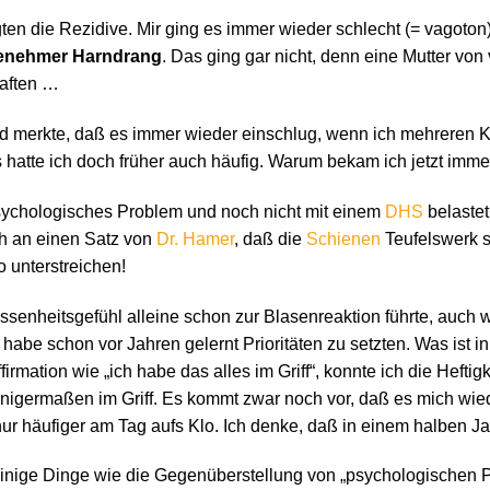
gten die Rezidive. Mir ging es immer wieder schlecht (= vagoto
enehmer Harndrang
. Das ging gar nicht, denn eine Mutter vo
raften …
nd merkte, daß es immer wieder einschlug, wenn ich mehreren Ki
atte ich doch früher auch häufig. Warum bekam ich jetzt imme
sychologisches Problem und noch nicht mit einem
DHS
belastet
ich an einen Satz von
Dr. Hamer
, daß die
Schienen
Teufelswerk s
 unterstreichen!
issenheitsgefühl alleine schon zur Blasenreaktion führte, auch 
habe schon vor Jahren gelernt Prioritäten zu setzten. Was ist in
irmation wie „ich habe das alles im Griff“, konnte ich die Heftig
nigermaßen im Griff. Es kommt zwar noch vor, daß es mich wie
ur häufiger am Tag aufs Klo. Ich denke, daß in einem halben Ja
t einige Dinge wie die Gegenüberstellung von „psychologischen