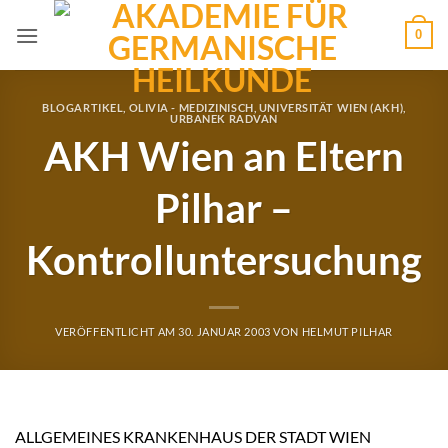
Zum
0
Inhalt
springen
BLOGARTIKEL
,
OLIVIA - MEDIZINISCH
,
UNIVERSITÄT WIEN (AKH)
,
URBANEK RADVAN
AKH Wien an Eltern
Pilhar –
Kontrolluntersuchung
VERÖFFENTLICHT AM
30. JANUAR 2003
VON
HELMUT PILHAR
ALLGEMEINES KRANKENHAUS DER STADT WIEN