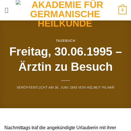
Zum
0
Inhalt
springen
TAGEBUCH
Freitag, 30.06.1995 –
Ärztin zu Besuch
VERÖFFENTLICHT AM
30. JUNI 1995
VON
HELMUT PILHAR
Nachmittags traf die angekündigte Urlauberin mit ihrer