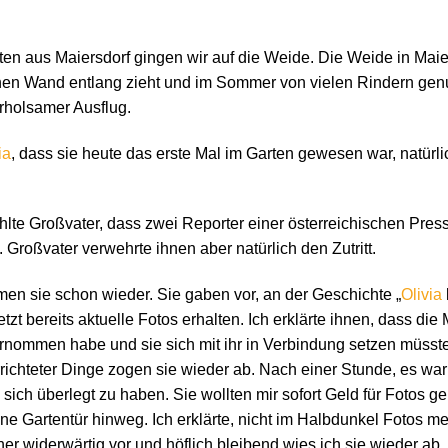
en aus Maiersdorf gingen wir auf die Weide. Die Weide in Maier
n Wand entlang zieht und im Sommer von vielen Rindern genut
rholsamer Ausflug.
ia
, dass sie heute das erste Mal im Garten gewesen war, natürlic
e Großvater, dass zwei Reporter einer österreichischen Pres
 Großvater verwehrte ihnen aber natürlich den Zutritt.
men sie schon wieder. Sie gaben vor, an der Geschichte „
Olivia
tzt bereits aktuelle Fotos erhalten. Ich erklärte ihnen, dass di
rnommen habe und sie sich mit ihr in Verbindung setzen müsste
rrichteter Dinge zogen sie wieder ab. Nach einer Stunde, es war
sich überlegt zu haben. Sie wollten mir sofort Geld für Fotos g
e Gartentür hinweg. Ich erklärte, nicht im Halbdunkel Fotos me
r widerwärtig vor und höflich bleibend wies ich sie wieder ab.