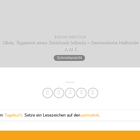
EBOOK DEUTSCH
Olivia, Tagebuch eines Schicksals (eBook) – Germanische Heilkunde
9.90
€
Schnellansicht
 am
Tagebuch
. Setze ein Lesezeichen auf den
permalink
.