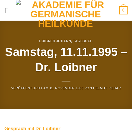
Zum
0
Inhalt
springen
LOIBNER JOHANN
,
TAGEBUCH
Samstag, 11.11.1995 –
Dr. Loibner
VERÖFFENTLICHT AM
11. NOVEMBER 1995
VON
HELMUT PILHAR
Gespräch mit Dr. Loibner: