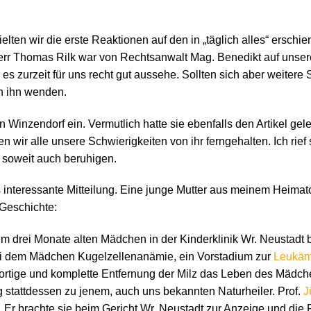
lten wir die erste Reaktionen auf den in „täglich alles“ erschien
n. Herr Thomas Rilk war von Rechtsanwalt Mag. Benedikt auf uns
 es zurzeit für uns recht gut aussehe. Sollten sich aber weitere
n ihn wenden.
in Winzendorf ein. Vermutlich hatte sie ebenfalls den Artikel g
en wir alle unsere Schwierigkeiten von ihr ferngehalten. Ich rief
 soweit auch beruhigen.
s interessante Mitteilung. Eine junge Mutter aus meinem Heimat
Geschichte:
em drei Monate alten Mädchen in der Kinderklinik Wr. Neustadt b
bei dem Mädchen Kugelzellenanämie, ein Vorstadium zur
Leukäm
ofortige und komplette Entfernung der Milz das Leben des Mädche
g stattdessen zu jenem, auch uns bekannten Naturheiler. Prof.
J
s. Er brachte sie beim Gericht Wr. Neustadt zur Anzeige und die