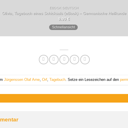
EBOOK DEUTSCH
Olivia, Tagebuch eines Schicksals (eBook) – Germanische Heilkunde
9.90
€
Schnellansicht
 am
Jürgenssen Olaf Arne
,
Orf
,
Tagebuch
. Setze ein Lesezeichen auf den
perm
mmentar