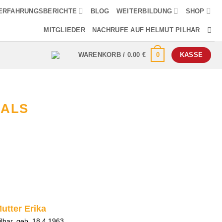
ERFAHRUNGSBERICHTE
BLOG
WEITERBILDUNG
SHOP
MITGLIEDER
NACHRUFE AUF HELMUT PILHAR
0
WARENKORB /
0.00
€
KASSE
SALS
utter Erika
ilhar, geb. 18.4.1963