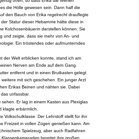
genug offen, so dass Erika die Wehen
s die Hölle gewesen sein. Dann half die
f den Bauch von Erika regelrecht drauflegte
 der Statur dieser Hebamme hätte diese in
che Kolchosenbäuerin darstellen können. Sie
ig und zeigte, dass sie mehr von An- und
ologie. Ein tröstendes oder aufmunterndes
ht der Welt erblicken konnte, stand ich am
 meinen Nerven am Ende auf dem Gang.
tter entfernt und in einen Brutkasten gelegt.
s weitere mit sich geschehen. Ein junger Arzt
chen Erikas Beinen und nähten sie. Dabei
d das unfassbar.
 sehen. Er lag in einem Kasten aus Plexiglas
 klagte erbärmlich.
 Volkschulklasse. Der Lehrstoff stellt für ihn
ne Freizeit in vollen Zügen genießen kann. Am
 technischem Spielzeug, aber auch Radfahren
en Klassenkameraden bereitet ihm großen