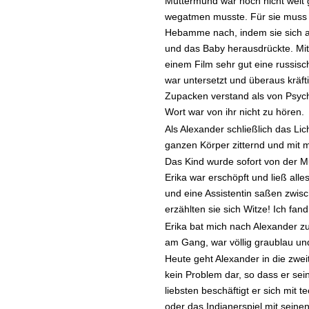
Muttermund war noch nicht weit 
wegatmen musste. Für sie muss e
Hebamme nach, indem sie sich au
und das Baby herausdrückte. Mit
einem Film sehr gut eine russis
war untersetzt und überaus kräft
Zupacken verstand als von Psych
Wort war von ihr nicht zu hören.
Als Alexander schließlich das Lic
ganzen Körper zitternd und mit
Das Kind wurde sofort von der Mu
Erika war erschöpft und ließ alle
und eine Assistentin saßen zwis
erzählten sie sich Witze! Ich fan
Erika bat mich nach Alexander zu
am Gang, war völlig graublau und
Heute geht Alexander in die zweite
kein Problem dar, so dass er sei
liebsten beschäftigt er sich mit
oder das Indianerspiel mit sein