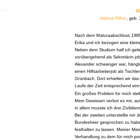
V
Helmut Pilhar
, geb.
Nach dem Maturaabschluss 1985 f
Erika und ich bezogen eine klei
Neben dem Studium half ich gelege
vorübergehend als Sekretärin jobbt
Alexander schwanger war, hängt
einen Hilfsarbeiterjob als Tischl
Grünbach. Dort erhielten wir das
Laufe der Zeit entsprechend einr
Ein großes Problem für mich ste
Mein Gewissen verbot es mir, au
in allem musste ich drei Zivildi
Bei der zweiten unterstellte mir 
Bundesheer gesprochen zu haben;
festhalten zu lassen. Meiner Mein
Verhandlung zu dem für mich posit