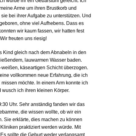
ch wurde ihr ein Gebärstuhl gereicht. Ich
e meine Arme um ihren Brustkorb und
, sie bei ihrer Aufgabe zu unterstützen. Und
geboren, ohne viel Aufhebens. Dass es
nnten wir kaum fassen, wir hatten fest
ir freuten uns riesig!
 Kind gleich nach dem Abnabeln in den
 fließendem, lauwarmen Wasser baden.
g-weißen, käseartigen Schicht überzogen.
eine vollkommen neue Erfahrung, die ich
 missen möchte. In einem Arm konnte ich
d wusch ich ihren kleinen Körper.
:30 Uhr. Sehr anständig fanden wir das
ebamme, die wissen wollte, ob wir ein
 Sie erklärte, dies machen zu können
Kliniken praktiziert werden würde. Mit
 Es sollte die Geburt weder verlangsamt