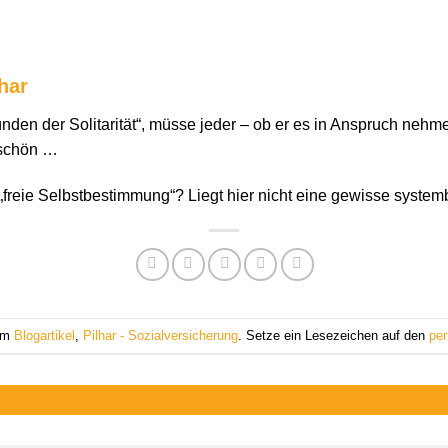
har
ünden der Solitarität“, müsse jeder – ob er es in Anspruch nehm
d schön …
„freie Selbstbestimmung“? Liegt hier nicht eine gewisse syste
 am
Blogartikel
,
Pilhar - Sozialversicherung
. Setze ein Lesezeichen auf den
per