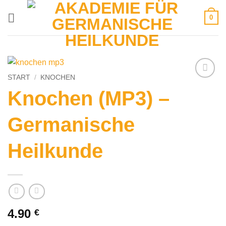
Zum
0
Inhalt
springen
START
/
KNOCHEN
Knochen (MP3) –
Germanische
Heilkunde
4.90
€