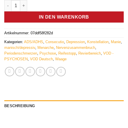
Consecutio (VOD) - Germanische Heilkunde Menge
IN DEN WARENKORB
Artikelnummer:
07ddf58f282d
Kategorien:
ADS/ADHS
,
Consecutio
,
Depression
,
Konstellation
,
Manie
,
manisch/depressiv
,
Menarche
,
Nervenzusammenbruch
,
Periodenschmerzen
,
Psychose
,
Reifestopp
,
Revierbereich
,
VOD -
PSYCHOSEN
,
VOD Deutsch
,
Waage
BESCHREIBUNG