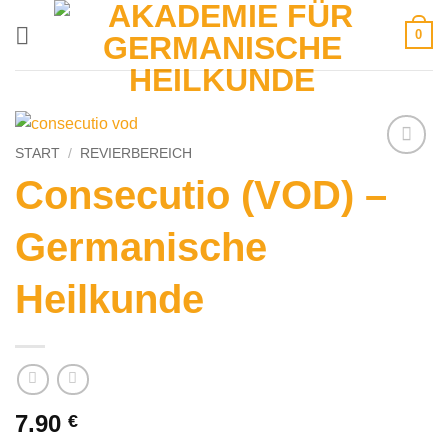
Zum
0
Inhalt
springen
START
/
REVIERBEREICH
Consecutio (VOD) –
Germanische
Heilkunde
7.90
€