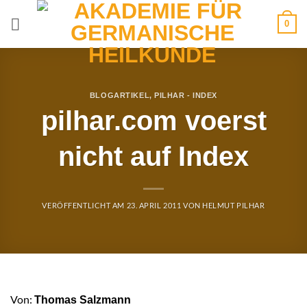
Zum
0
Inhalt
springen
BLOGARTIKEL
,
PILHAR - INDEX
pilhar.com voerst
nicht auf Index
VERÖFFENTLICHT AM
23. APRIL 2011
VON
HELMUT PILHAR
Von:
Thomas Salzmann