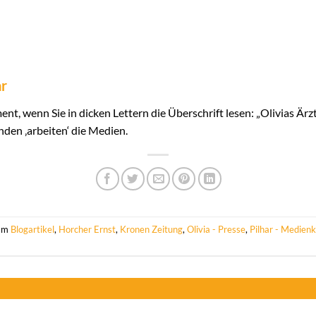
ar
nt, wenn Sie in dicken Lettern die Überschrift lesen: „Olivias Ä
den ‚arbeiten‘ die Medien.
 am
Blogartikel
,
Horcher Ernst
,
Kronen Zeitung
,
Olivia - Presse
,
Pilhar - Medien