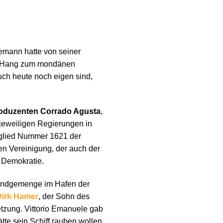
bemann hatte von seiner
den Hang zum mondänen
uch heute noch eigen sind,
oduzenten Corrado Agusta
,
 jeweiligen Regierungen in
tglied Nummer 1621 der
en Vereinigung, der auch der
 Demokratie.
 Handgemenge im Hafen der
Dirk Hamer
, der Sohn des
tzung. Vittorio Emanuele gab
te sein Schiff rauben wollen,