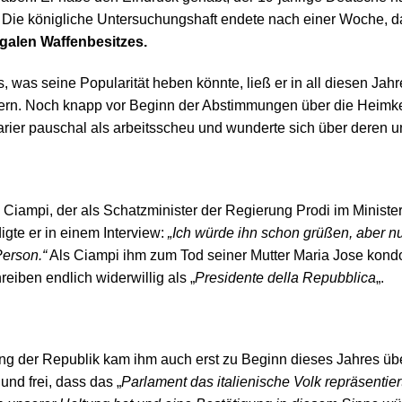
e. Die königliche Untersuchungshaft endete nach einer Woche, das
galen Waffenbesitzes.
s, was seine Popularität heben könnte, ließ er in all diesen Jah
dern. Noch knapp vor Beginn der Abstimmungen über die Heimke
arier pauschal als arbeitsscheu und wunderte sich über deren u
 Ciampi, der als Schatzminister der Regierung Prodi im Ministe
igte er in einem Interview:
„Ich würde ihn schon grüßen, aber n
Person.“
Als Ciampi ihm zum Tod seiner Mutter Maria Jose kondolier
iben endlich widerwillig als „
Presidente della Repubblica
„.
g der Republik kam ihm auch erst zu Beginn dieses Jahres über
und frei, dass das „
Parlament das italienische Volk repräsentier