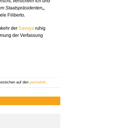
scht, versichern ich und
em Staatspräsidenten
„,
e Filiberto.
mkehr der
Savoya
ruhig
immung der Verfassung
sezeichen auf den
permalink
.