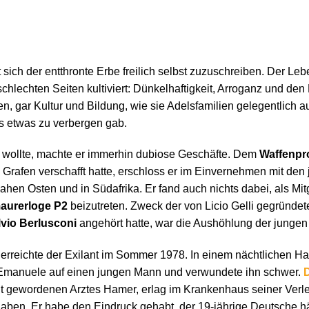
 sich der entthronte Erbe freilich selbst zuzuschreiben. Der Le
 schlechten Seiten kultiviert: Dünkelhaftigkeit, Arroganz und 
, gar Kultur und Bildung, wie sie Adelsfamilien gelegentlich a
s etwas zu verbergen gab.
ht wollte, machte er immerhin dubiose Geschäfte. Dem
Waffenpr
 Grafen verschafft hatte, erschloss er im Einvernehmen mit den
en Osten und in Südafrika. Er fand auch nichts dabei, als Mi
aurerloge P2
beizutreten. Zweck der von Licio Gelli gegründet
lvio Berlusconi
angehört hatte, war die Aushöhlung der jungen
e erreichte der Exilant im Sommer 1978. In einem nächtlichen
o Emanuele auf einen jungen Mann und verwundete ihn schwer.
nt gewordenen Arztes Hamer, erlag im Krankenhaus seiner Verle
aben. Er habe den Eindruck gehabt, der 19-jährige Deutsche hät