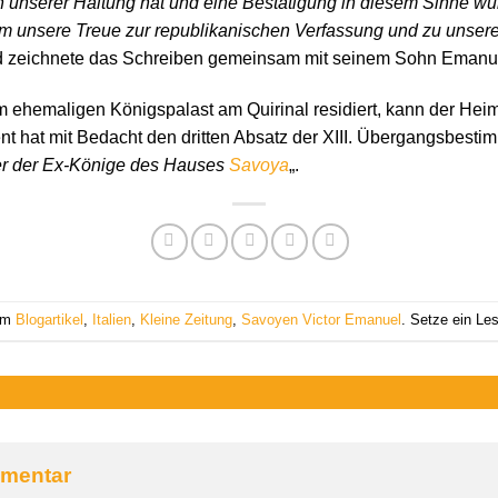
 unserer Haltung hat und eine Bestätigung in diesem Sinne wün
orm unsere Treue zur republikanischen Verfassung und zu unser
nd zeichnete das Schreiben gemeinsam mit seinem Sohn Emanuel
im ehemaligen Königspalast am Quirinal residiert, kann der Hei
 hat mit Bedacht den dritten Absatz der XIII. Übergangsbest
er der Ex-Könige des Hauses
Savoya
„.
 am
Blogartikel
,
Italien
,
Kleine Zeitung
,
Savoyen Victor Emanuel
. Setze ein Le
mmentar