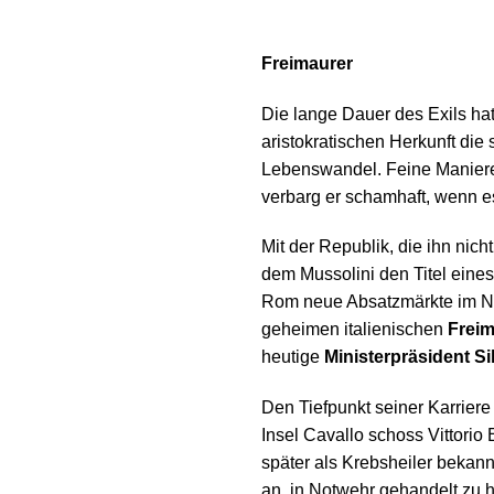
Freimaurer
Die lange Dauer des Exils hat
aristokratischen Herkunft die
Lebenswandel. Feine Manieren
verbarg er schamhaft, wenn e
Mit der Republik, die ihn nic
dem Mussolini den Titel eines
Rom neue Absatzmärkte im Nah
geheimen italienischen
Freim
heutige
Ministerpräsident Si
Den Tiefpunkt seiner Karrier
Insel Cavallo schoss Vittori
später als Krebsheiler bekan
an, in Notwehr gehandelt zu h