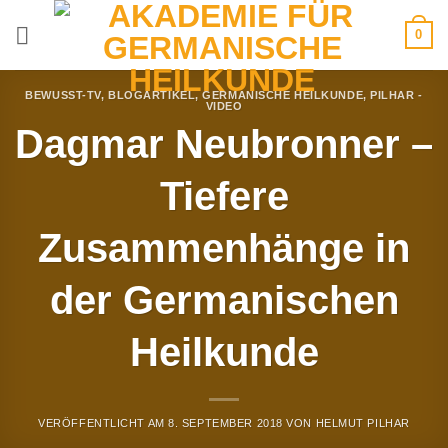
Zum
0
Inhalt
springen
BEWUSST-TV
,
BLOGARTIKEL
,
GERMANISCHE HEILKUNDE
,
PILHAR -
VIDEO
Dagmar Neubronner –
Tiefere
Zusammenhänge in
der Germanischen
Heilkunde
VERÖFFENTLICHT AM
8. SEPTEMBER 2018
VON
HELMUT PILHAR