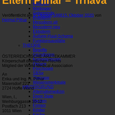
Eltern Pilhar – Trnava
Kleinhirn
Marklager
Gehirnrinde
Veröffentlicht am
5. Oktober 1998
15. Oktober 2020
von
Entoderm
Helmut Pilhar
Mesoderm alt
Mesoderm neu
Ektoderm
Äußere-Haut-Schema
Funktionsausfälle
THEORIE
Begriffe
Grundlagen
ÖSTERREICHISCHE ÄRZTEKAMMER
Konsequenzen
Körperschaft öffentlichen Rechts
Organe
Mitglied der World Medical Association
Psychosen
SBSe
An
Therapie
Erika und Ing. H. Pilhar
Wesensmerkmale
Maiersdorf 221
HINTERGRUND
2724 Hohe Wand
Alternativmedizin
Deep State
Wien, I.,
Medien
Weihburggasse 10-12
Firmen
Postfach 213
Kinder
1011 Wien
Kirche