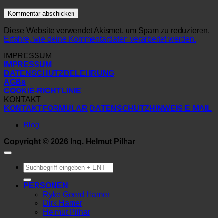
Diese Website verwendet Akismet, um Spam zu reduzieren.
Erfahre, wie deine Kommentardaten verarbeitet werden.
IMPRESSUM
IMPRESSUM
DATENSCHUTZBELEHRUNG
AGBs
COOKIE-RICHTLINIE
KONTAKT
KONTAKTFORMULAR
DATENSCHUTZHINWEIS E-MAIL
Blog
Copyright © 2026 Ing. Helmut Pilhar
Suchen
nach:
PERSONEN
Ryke Geerd Hamer
Dirk Hamer
Helmut Pilhar