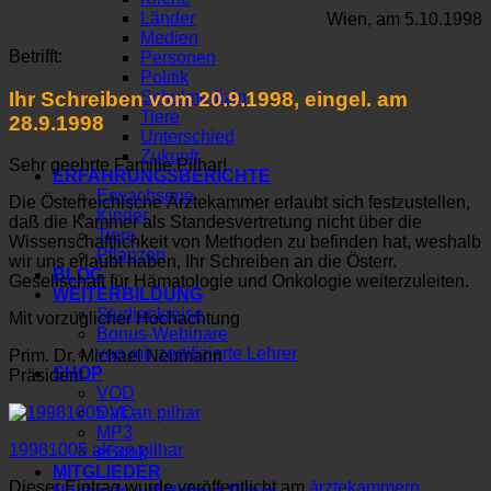
Länder
Wien, am 5.10.1998
Medien
Betrifft:
Personen
Politik
Ihr Schreiben vom 20.9.1998, eingel. am
Schulmedizin
Tiere
28.9.1998
Unterschied
Zukunft
Sehr geehrte Familie Pilhar!
ERFAHRUNGSBERICHTE
Erwachsene
Die Österreichische Ärztekammer erlaubt sich festzustellen,
Kinder
daß die Kammer als Standesvertretung nicht über die
Tiere
Wissenschaftlichkeit von Methoden zu befinden hat, weshalb
Pflanzen
wir uns erlaubt haben, Ihr Schreiben an die Österr.
BLOG
Gesellschaft für Hämatologie und Onkologie weiterzuleiten.
WEITERBILDUNG
Studienkreise
Mit vorzüglicher Hochachtung
Bonus-Webinare
von mir zertifizierte Lehrer
Prim. Dr. Michael Neumann
SHOP
Präsident
VOD
DVD
MP3
19981005 ak an pilhar
eBook
MITGLIEDER
Dieser Eintrag wurde veröffentlicht am
ärztekammern
,