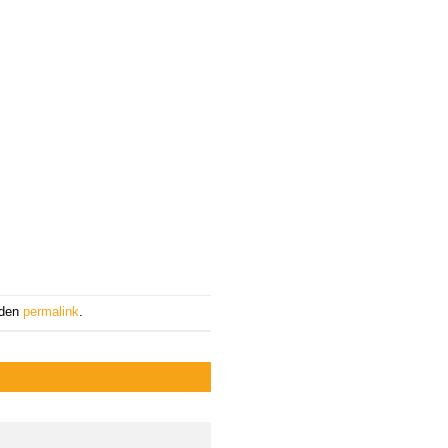
 den
permalink
.