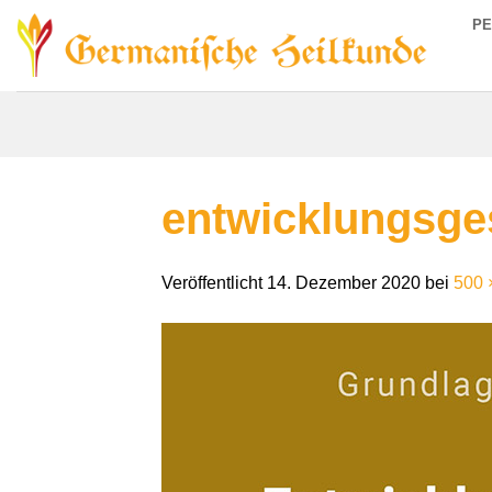
Zum
P
Inhalt
springen
entwicklungsge
Veröffentlicht
14. Dezember 2020
bei
500 